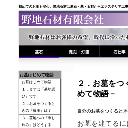
初めてのお墓も安心。野地石材は墓石・墓・石材からエクステリア工
墓石
彫刻・灯籠
石仕事
お墓はじめて物語
２．お墓をつ
お墓はじめて物語
１．まずは『墓地選
めて物語－
び』です
２．お墓をつくると
きの『費用』は？
自分のお墓をつくるとき
３．墓地への『申し
お墓を建てるに
込み』はどうする