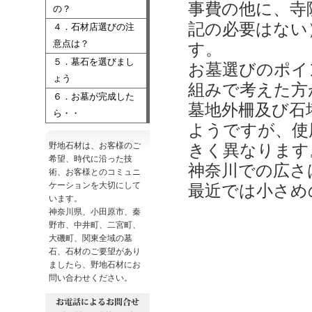
事費の他に、寺
の？
記の必要はない
４．石材店選びの注
意点は？
す。
５．墓石を選びまし
お墓選びのポイ
ょう
組みで考えた方
６．お墓が完成した
墓地外柵及び石
ら・・
ようですが、使
野地石材は、お客様のご
きく異なります
希望、時代に沿った技
神奈川での広さ
術、お客様とのコミュニ
ケーションを大切にして
最近では小さめ
います。
神奈川県、小田原市、秦
野市、中井町、二宮町、
大磯町、関東全域の墓
石、石材のご要望があり
ましたら、野地石材にお
問い合わせください。